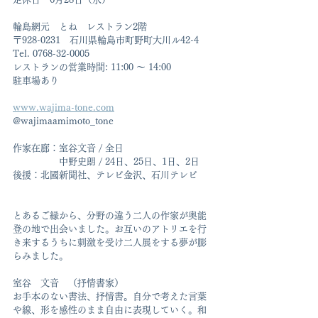
輪島網元　とね　レストラン2階　
〒928-0231　石川県輪島市町野町大川ル42-4
Tel. 0768-32-0005　
レストランの営業時間: 11:00 〜 14:00
駐車場あり
www.wajima-tone.com
@wajimaamimoto_tone
作家在廊：室谷文音 / 全日　
　　　　　中野史朗 / 24日、25日、1日、2日
後援：北國新聞社、テレビ金沢、石川テレビ
とあるご縁から、分野の違う二人の作家が奥能
登の地で出会いました。お互いのアトリエを行
き来するうちに刺激を受け二人展をする夢が膨
らみました。
室谷　文音　（抒情書家）
お手本のない書法、抒情書。自分で考えた言葉
や線、形を感性のまま自由に表現していく。和