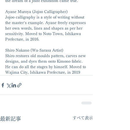
the dream of a joint exhibition came true.
Ayane Muroya (Jojoo Calligrapher)
Jojoo calligraphy is a style of writing without 
the master’s example. Ayane freely expresses 
her own words, lines and shapes as per her 
sensitivity. Moved to Noto Town, Ishikawa 
Prefecture, in 2016.
Shiro Nakano (Wa-Sarasa Artist)
Shiro restores old moulds pattern, carves new 
designs, and dyes them onto Kimono fabric. 
He can do all the stages by himself. Moved to 
Wajima City, Ishikawa Prefecture, in 2019
すべて表示
最新記事