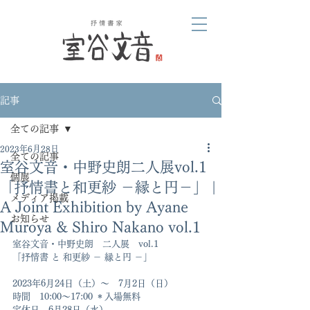
記事
全ての記事
2023年6月28日
全ての記事
室谷文音・中野史朗二人展vol.1
個展
「抒情書と和更紗 －縁と円－」 |
メディア掲載
A Joint Exhibition by Ayane
お知らせ
Muroya & Shiro Nakano vol.1
室谷文音・中野史朗　二人展　vol.1
「抒情書 と 和更紗 － 縁と円 －」
2023年6月24日（土）〜　7月2日（日）
時間　10:00〜17:00 ＊入場無料
定休日　6月28日（水）　