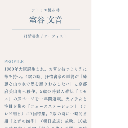
アトリエ桃花林
​室谷 文音
​抒情書家 / アーティスト
PROFILE
1980年大阪府生まれ。お箸を持つより先に
筆を持つ。4歳の時、抒情書家の両親が「綺
麗な山の水で墨を磨りおろしたい」と京都
府美山町へ移住。5歳の時婦人雑誌「ミセ
ス」の扉ページを一年間連載。天才少女と
注目を集め「ニュースステーション」（テ
レビ朝日）に7回特集。7歳の時に一時間番
組「文音の四季」（朝日放送）放映。10歳