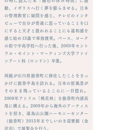
の時に読んだ本「緑色の休み時間」に感
動、イギリスへ行く夢を膨らませる。日本
の管理教育に疑問を感じ、テレビのインタ
ビューで自分が普通に思っていることを口
にすると天才と扱われることにも違和感を
感じ始め13歳で単独渡英。バース、ヨーク
の街で中高学校へ行った後、2003年セント
ラル・セイント・マーティンズ大学ファイ
ンアート科（ロンドン）卒業。
両親が石川県能登町に移住したことをきっ
かけに能登半島を訪れる。日本の原風景が
そのまま残っているところに一目惚れ。
2008年アトリエ「桃花林」を能登町内浦長
尾に構える。2009年から海外のアーティス
トを招き、遠島山公園ハーモニーセンター
（能登町）2015年までしいのき迎賓館（金
沢市）で展覧会を行う。